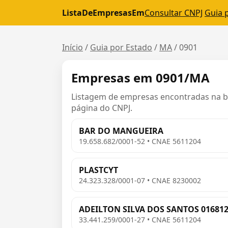
ListaDeEmpresasEm
Consultar CNPJ
Guia 
Início
/
Guia por Estado
/
MA
/
0901
Empresas em 0901/MA
Listagem de empresas encontradas na bas
página do CNPJ.
BAR DO MANGUEIRA
19.658.682/0001-52 • CNAE 5611204
PLASTCYT
24.323.328/0001-07 • CNAE 8230002
ADEILTON SILVA DOS SANTOS 01681
33.441.259/0001-27 • CNAE 5611204