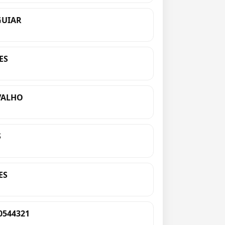
GUIAR
ES
VALHO
S
ES
0544321