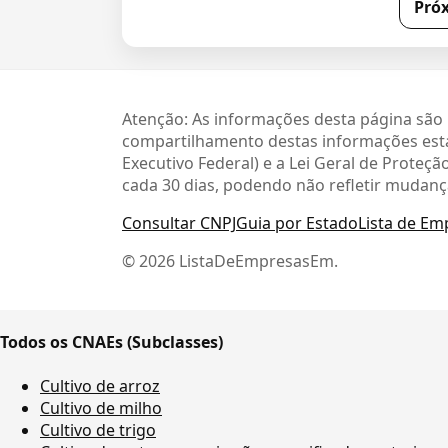
Pró
Atenção: As informações desta página são 
compartilhamento destas informações está
Executivo Federal) e a Lei Geral de Prote
cada 30 dias, podendo não refletir mudanç
Consultar CNPJ
Guia por Estado
Lista de Em
© 2026 ListaDeEmpresasEm.
Todos os CNAEs (Subclasses)
Cultivo de arroz
Cultivo de milho
Cultivo de trigo