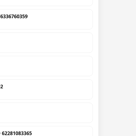
6336760359
02
 62281083365