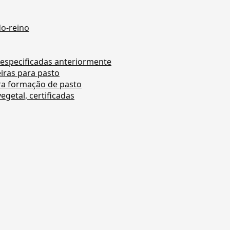
do-reino
 especificadas anteriormente
iras para pasto
ra formação de pasto
getal, certificadas