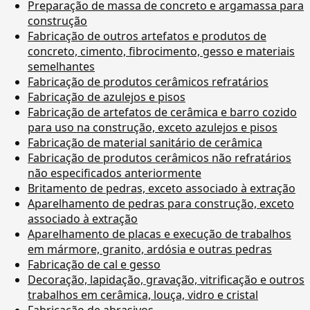
Preparação de massa de concreto e argamassa para
construção
Fabricação de outros artefatos e produtos de
concreto, cimento, fibrocimento, gesso e materiais
semelhantes
Fabricação de produtos cerâmicos refratários
Fabricação de azulejos e pisos
Fabricação de artefatos de cerâmica e barro cozido
para uso na construção, exceto azulejos e pisos
Fabricação de material sanitário de cerâmica
Fabricação de produtos cerâmicos não refratários
não especificados anteriormente
Britamento de pedras, exceto associado à extração
Aparelhamento de pedras para construção, exceto
associado à extração
Aparelhamento de placas e execução de trabalhos
em mármore, granito, ardósia e outras pedras
Fabricação de cal e gesso
Decoração, lapidação, gravação, vitrificação e outros
trabalhos em cerâmica, louça, vidro e cristal
Fabricação de abrasivos