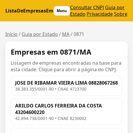
Consultar CNPJ
Guia por
ListaDeEmpresasEm
Menu
Estado
Privacidade
Sobre
Início
/
Guia por Estado
/
MA
/
0871
Empresas em 0871/MA
Listagem de empresas encontradas na base para
esta cidade. Clique para abrir a página do CNPJ.
JOSE DE RIBAMAR VIEIRA LIMA 08828067268
38.383.355/0001-80 • CNAE 4723700
ARILDO CARLOS FERREIRA DA COSTA
43204600220
42.894.738/0001-90 • CNAE 8230002