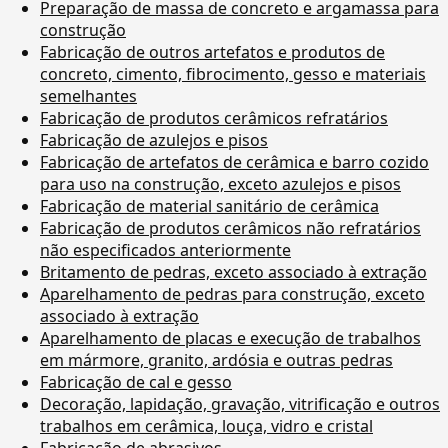
Preparação de massa de concreto e argamassa para
construção
Fabricação de outros artefatos e produtos de
concreto, cimento, fibrocimento, gesso e materiais
semelhantes
Fabricação de produtos cerâmicos refratários
Fabricação de azulejos e pisos
Fabricação de artefatos de cerâmica e barro cozido
para uso na construção, exceto azulejos e pisos
Fabricação de material sanitário de cerâmica
Fabricação de produtos cerâmicos não refratários
não especificados anteriormente
Britamento de pedras, exceto associado à extração
Aparelhamento de pedras para construção, exceto
associado à extração
Aparelhamento de placas e execução de trabalhos
em mármore, granito, ardósia e outras pedras
Fabricação de cal e gesso
Decoração, lapidação, gravação, vitrificação e outros
trabalhos em cerâmica, louça, vidro e cristal
Fabricação de abrasivos