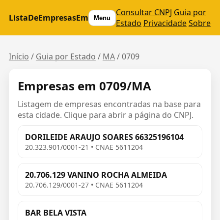
Consultar CNPJ
Guia por
ListaDeEmpresasEm
Menu
Estado
Privacidade
Sobre
Início
/
Guia por Estado
/
MA
/
0709
Empresas em 0709/MA
Listagem de empresas encontradas na base para
esta cidade. Clique para abrir a página do CNPJ.
DORILEIDE ARAUJO SOARES 66325196104
20.323.901/0001-21 • CNAE 5611204
20.706.129 VANINO ROCHA ALMEIDA
20.706.129/0001-27 • CNAE 5611204
BAR BELA VISTA