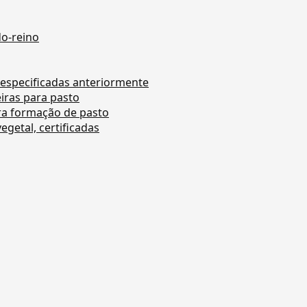
do-reino
 especificadas anteriormente
iras para pasto
ra formação de pasto
getal, certificadas