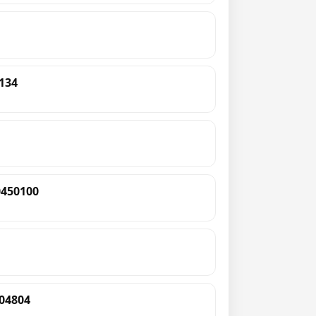
134
0450100
04804