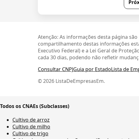
Pró
Atenção: As informações desta página são 
compartilhamento destas informações está
Executivo Federal) e a Lei Geral de Prote
cada 30 dias, podendo não refletir mudanç
Consultar CNPJ
Guia por Estado
Lista de Em
© 2026 ListaDeEmpresasEm.
Todos os CNAEs (Subclasses)
Cultivo de arroz
Cultivo de milho
Cultivo de trigo