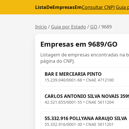
ListaDeEmpresasEm
Consultar CNPJ
Guia 
Início
/
Guia por Estado
/
GO
/
9689
Empresas em 9689/GO
Listagem de empresas encontradas na bas
página do CNPJ.
BAR E MERCEARIA PINTO
15.239.040/0001-68 • CNAE 4712100
CARLOS ANTONIO SILVA NOVAIS 359
42.521.655/0001-55 • CNAE 5611204
55.332.916 POLLYANA ARAUJO SILVA
55.332.916/0001-30 • CNAE 5611201