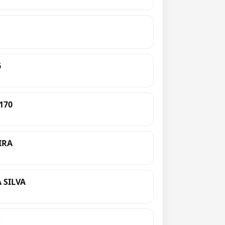
6
170
IRA
 SILVA
S