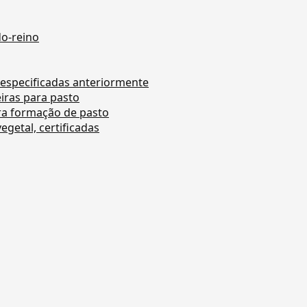
do-reino
 especificadas anteriormente
iras para pasto
ra formação de pasto
getal, certificadas