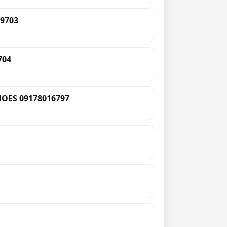
9703
704
OES 09178016797