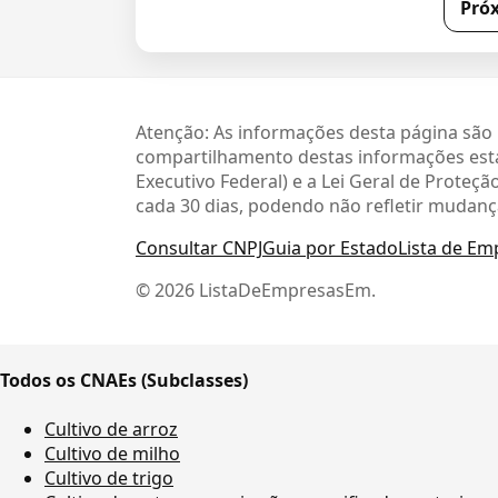
Pró
Atenção: As informações desta página são 
compartilhamento destas informações está
Executivo Federal) e a Lei Geral de Prote
cada 30 dias, podendo não refletir mudanç
Consultar CNPJ
Guia por Estado
Lista de Em
© 2026 ListaDeEmpresasEm.
Todos os CNAEs (Subclasses)
Cultivo de arroz
Cultivo de milho
Cultivo de trigo