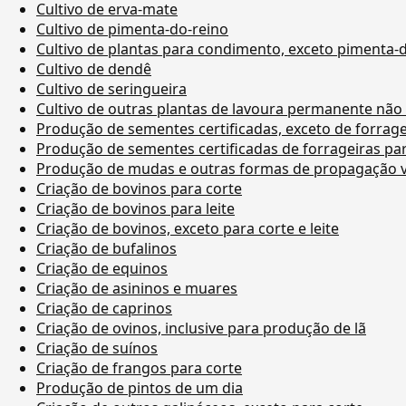
Cultivo de erva-mate
Cultivo de pimenta-do-reino
Cultivo de plantas para condimento, exceto pimenta-
Cultivo de dendê
Cultivo de seringueira
Cultivo de outras plantas de lavoura permanente não
Produção de sementes certificadas, exceto de forrage
Produção de sementes certificadas de forrageiras pa
Produção de mudas e outras formas de propagação ve
Criação de bovinos para corte
Criação de bovinos para leite
Criação de bovinos, exceto para corte e leite
Criação de bufalinos
Criação de equinos
Criação de asininos e muares
Criação de caprinos
Criação de ovinos, inclusive para produção de lã
Criação de suínos
Criação de frangos para corte
Produção de pintos de um dia