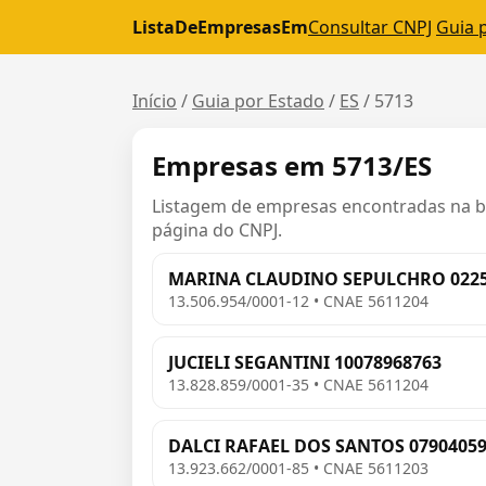
ListaDeEmpresasEm
Consultar CNPJ
Guia 
Início
/
Guia por Estado
/
ES
/
5713
Empresas em 5713/ES
Listagem de empresas encontradas na bas
página do CNPJ.
MARINA CLAUDINO SEPULCHRO 0225
13.506.954/0001-12 • CNAE 5611204
JUCIELI SEGANTINI 10078968763
13.828.859/0001-35 • CNAE 5611204
DALCI RAFAEL DOS SANTOS 0790405
13.923.662/0001-85 • CNAE 5611203