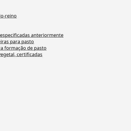
do-reino
 especificadas anteriormente
iras para pasto
ra formação de pasto
getal, certificadas