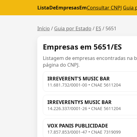
ListaDeEmpresasEm
Consultar CNPJ
Guia 
Início
/
Guia por Estado
/
ES
/
5651
Empresas em 5651/ES
Listagem de empresas encontradas na bas
página do CNPJ.
IRREVERENT'S MUSIC BAR
11.681.732/0001-00 • CNAE 5611204
IRREVERENTYS MUSIC BAR
14.226.337/0001-26 • CNAE 5611204
VOX PANIS PUBLICIDADE
17.857.853/0001-47 • CNAE 7319099