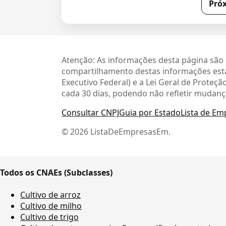
Pró
Atenção: As informações desta página são 
compartilhamento destas informações está
Executivo Federal) e a Lei Geral de Prote
cada 30 dias, podendo não refletir mudanç
Consultar CNPJ
Guia por Estado
Lista de Em
© 2026 ListaDeEmpresasEm.
Todos os CNAEs (Subclasses)
Cultivo de arroz
Cultivo de milho
Cultivo de trigo