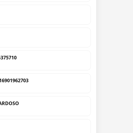
375710
16901962703
CARDOSO