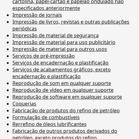
cartolina, papel-cartão e papelão ondulado não
especificados anteriormente
Impressão de jornais
Impressão de livros, revistas e outras publicações
periódicas
Impressão de material de segurança
Impressão de material para uso publicitário
Impressão de material para outros usos
Serviços de pré-impressão
Serviços de encadernação e plastificação
Serviços de acabamentos gráficos, exceto
encadernação e plastificação
Reprodução de som em qualquer suporte
Reprodução de vídeo em qualquer suporte
Reprodução de software em qualquer suporte
Coquerias
Fabricação de produtos do refino de petróleo
Formulação de combustíveis
Rerrefino de óleos lubrificantes
Fabricação de outros produtos derivados do
petróleo, exceto produtos do refino