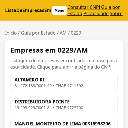
Consultar CNPJ
Guia por
ListaDeEmpresasEm
Menu
Estado
Privacidade
Sobre
Início
/
Guia por Estado
/
AM
/
0229
Empresas em 0229/AM
Listagem de empresas encontradas na base para
esta cidade. Clique para abrir a página do CNPJ.
ALTAMIRO RI
31.272.133/0001-40 • CNAE 4711302
DISTRIBUIDORA POINTE
19.293.929/0001-84 • CNAE 4723700
MANOEL MONTEIRO DE LIMA 00316998206